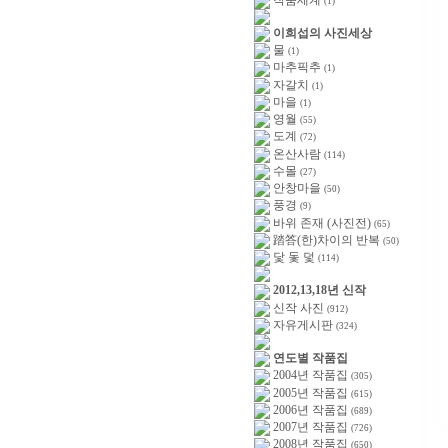
(1)
이희섭의 사진세상
물
(1)
마추픽추
(1)
자갈치
(1)
마을
(1)
영월
(55)
도계
(72)
온산사람
(114)
수몰
(27)
안창마을
(50)
풍경
(9)
바위 존재 (사진전)
(65)
踏答(한)차이의 반복
(50)
닻 돛 덫
(114)
2012,13,18년 신작
신작 사진
(912)
자유게시판
(324)
연도별 작품집
2004년 작품집
(305)
2005년 작품집
(615)
2006년 작품집
(689)
2007년 작품집
(726)
2008년 작품집
(650)