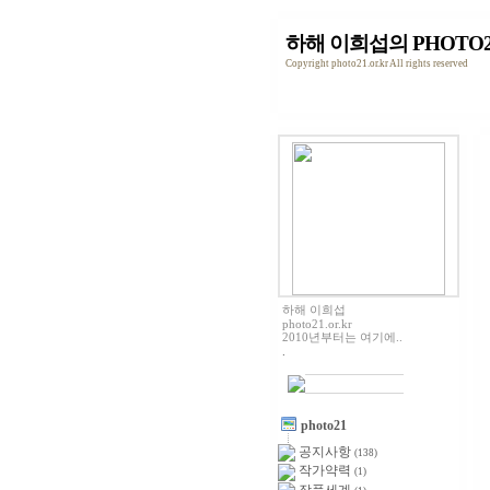
하해 이희섭의 PHOTO2
Copyright photo21.or.kr All rights reserved
하해 이희섭
photo21.or.kr
2010년부터는 여기에..
.
photo21
공지사항
(138)
작가약력
(1)
작품세계