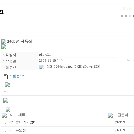
회원로
1
■
■
■
2009년 작품집
ㆍ
작성자
photo21
ㆍ
작성일
2009-11-18 (수)
http:
_MG_3244crop.jpg
(0KB) (Down:133)
ㆍ
첨부#1
“ 백야 ”
ㅈ
제목
글쓴이
N
증세의기념비
photo21
442
무모성
photo21
441