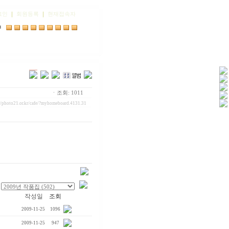
그인
｜
회원등록
｜
현재접속자
■
ㆍ조회: 1011
//photo21.or.kr/cafe/?myhomeboard.4131.31
작성일
조회
2009-11-25
1096
2009-11-25
947