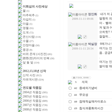
이희섭의 사진세상
물
(1)
내가 저 
정인화
마추픽추
(1)
멀쩡히 의
2009-11-11 09:06
자갈치
(1)
아 - 빨
마을
(1)
저 빛과 어
영월
(55)
으히힛!!
도계
(72)
잘잘히...
온산사람
(114)
수몰
(27)
6메가나 
박실장
안창마을
(50)
여기는 인
2009-11-11 20:54
풍경
(9)
음.. 궁금
바위 존재 (사진전)
(65)
.
踏答(한)차이의 반복
(50)
여기는 인
닻 돛 덫
(114)
쌀이랑 채
2012,13,18년 신작
신작 사진
(912)
자유게시판
(324)
제목
N
연도별 작품집
증세의기념비
442
2004년 작품집
(305)
무모성
441
2005년 작품집
(615)
2006년 작품집
(689)
잠재적실재카이로스
440
2007년 작품집
(726)
침식과풍화의시간
439
2008년 작품집
(650)