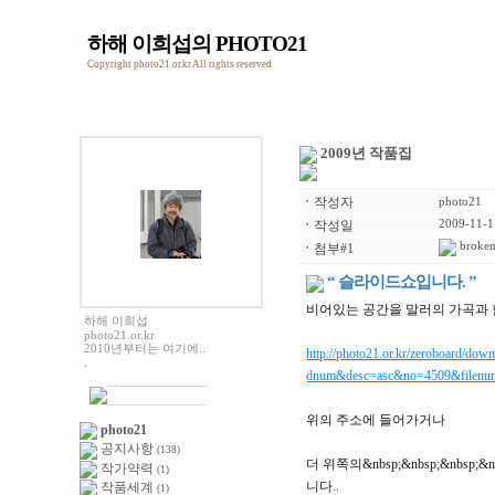
하해 이희섭의 PHOTO21
Copyright photo21.or.kr All rights reserved
2009년 작품집
ㆍ
작성자
photo21
ㆍ
작성일
2009-11-1
broken
ㆍ
첨부#1
“ 슬라이드쇼입니다. ”
비어있는 공간을 말러의 가곡과 
하해 이희섭
photo21.or.kr
2010년부터는 여기에..
http://photo21.or.kr/zeroboard/
.
dnum&desc=asc&no=4509&filen
위의 주소에 들어가거나
photo21
공지사항
(138)
더 위쪽의&nbsp;&nbsp;&nbsp;&
작가약력
(1)
니다..
작품세계
(1)