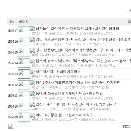
:::
No
이미지
남자들이 알아야 하는 채팅앱의 실체 - 실­시­간­상­담­채­팅
150717
만남사이트 순위 중랑구 브이라인팅 실시간 무료만남채팅...
경남 미프진복용후기 - 미프진코리아 뉴스 낙태 관련 작품소개 
150716
고객 안정 미프진관련 - 서비스 최고 사이트언제라도 ...
경기 정품수입산미국레­비트라처방전없이구 - 비아그라 의약품
150715
비아그라퀵배송 시알리스사는곳 시알리스팝니다 레비트라...
웹토끼-뉴토끼/마나토끼/북토끼/밤토끼 최신 업데이트 정보 - 
150714
웹토끼-뉴토끼/마나토끼/북토끼/밤토끼 최신 업데이트 정...
성인마사지 - 하­남­데­이­트­장­소
150713
만남사이트 순위 중랑구 브이라인팅 실시간 무료만남채팅...
임신1주차 - 미프진코리아 정보 임신초기증상 자가진단
150712
지금바로 미프진확인 - 고객 만족 업체365일 24시간 운...
동네SE쓰파트너찾기채팅서비스 - 천­안­채­팅
150711
만남사이트 순위 중랑구 브이라인팅 실시간 무료만남채팅...
임신11주 낙태비용 - 미프진코리아 사기, 짝퉁 진짜?
150710
서비스 미프진확인 - 안전한 정품 상담고객만족할때까지...
비아그라 좋은 점 - 프­릴리지해외직구
150709
비아그라퀵배송 시알리스사는곳 시알리스팝니다 레비트라...
[1]
[2]
[3