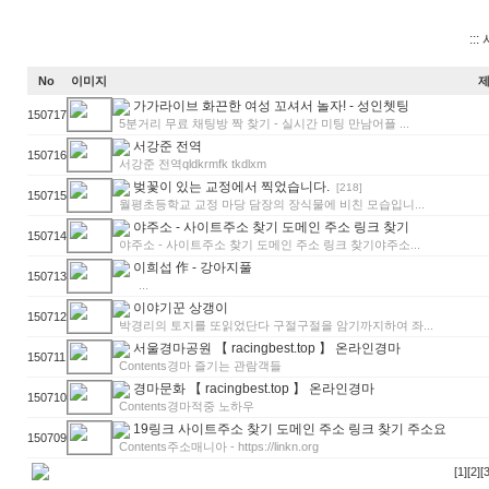
:::
No
이미지
가가라이브 화끈한 여성 꼬셔서 놀자! - 성인쳇팅
150717
5분거리 무료 채팅방 짝 찾기 - 실시간 미팅 만남어플 ...
서강준 전역
150716
서강준 전역qldkrmfk tkdlxm
벚꽃이 있는 교정에서 찍었습니다.
[218]
150715
월평초등학교 교정 마당 담장의 장식물에 비친 모습입니...
야주소 - 사이트주소 찾기 도메인 주소 링크 찾기
150714
야주소 - 사이트주소 찾기 도메인 주소 링크 찾기야주소...
이희섭 作 - 강아지풀
150713
...
이야기꾼 상갱이
150712
박경리의 토지를 또읽었단다 구절구절을 암기까지하여 좌...
서울경마공원 【 racingbest.top 】 온라인경마
150711
Contents경마 즐기는 관람객들
경마문화 【 racingbest.top 】 온라인경마
150710
Contents경마적중 노하우
19링크 사이트주소 찾기 도메인 주소 링크 찾기 주소요
150709
Contents주소매니아 - https://linkn.org
[1]
[2]
[3