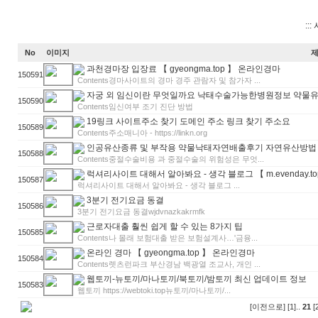
:::
No
이미지
과천경마장 입장료 【 gyeongma.top 】 온라인경마
150591
Contents경마사이트의 경마 경주 관람자 및 참가자 ...
자궁 외 임신이란 무엇일까요 낙태수술가능한병원정보 약물
150590
Contents임신여부 조기 진단 방법
19링크 사이트주소 찾기 도메인 주소 링크 찾기 주소요
150589
Contents주소매니아 - https://linkn.org
인공유산종류 및 부작용 약물낙태자연배출후기 자연유산방법
150588
Contents중절수술비용 과 중절수술의 위험성은 무엇...
럭­셔­리­사­이­트 대해서 알아봐요 - 생각 블로그 【 m.evenda
150587
럭­셔­리­사­이­트 대해서 알아봐요 - 생각 블로그 ...
3분기 전기요금 동결
150586
3분기 전기요금 동결wjdvnazkakrmfk
근로자대출 훨씬 쉽게 할 수 있는 8가지 팁
150585
Contents나 몰래 보험대출 받은 보험설계사…'금융...
온라인 경마 【 gyeongma.top 】 온라인경마
150584
Contents렛츠런파크 부산경남 백광열 조교사, 개인 ...
웹토끼-뉴토끼/마나토끼/북토끼/밤토끼 최신 업데이트 정보
150583
웹토끼 https://webtoki.top뉴토끼/마나토끼/...
[이전으로]
[1]
..
21
[