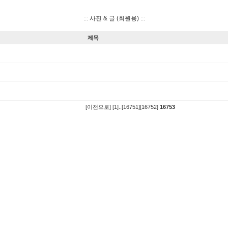
::: 사진 & 글 (회원용) :::
제목
[이전으로]
[1]
..
[16751]
[16752]
16753