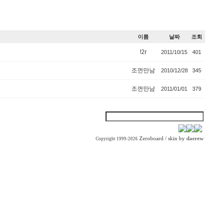
이름
날짜
조회
!2r
2011/10/15
401
조껀만남
2010/12/28
345
조껀만남
2011/01/01
379
Zeroboard
/ skin by
daerew
Copyright 1999-2026