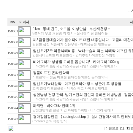
:::
No
이미지
1km - 동네 친구, 소모임, 이성만남 - 부­산­재­혼­정­보
150681
5분거리 무료 채팅방 짝 찾기 - 실시간 미팅 만남어플 ...
제3금융권대출이자 필수적이죠 대한 내용입니다 - 고금리 대환
150680
당당한 급전 거뜬하게 신용무관 - 대학생급전 개인돈급...
임신초기2주 약물낙태비용 - 낙태수술과 먹는 낙태약 미프진 유
150679
안전서비스확인 미프진안정 - 인기추천사이트항상 다양한...
비아그라가 성생활 고비를 돕습니다! - 카마그라 100mg
150678
비아그라퀵배송 시알리스사는곳 시알리스팝니다 레비트라...
정품미프진 온라인약국
150677
미프진약국 정품 미프진 판매정품미프진 온라인약국 ...
임신초기낙태알약 - 미프진코리아 정보 성관계 후 방광염
150676
고객 안정 미프진관련 - 서비스 최고 사이트언제라도 ...
성인남성 건강 관리: 발기부전의 원인과 올바른 예방방법 - 정
150675
비아그라퀵배송 시알리스사는곳 시알리스팝니다 레비트라...
파워맨 - 비아그라 판매 1위
150674
남성고민해결 전문 기업 파워맨파워맨 - 비아그라 판매 1...
경마장입장인원 【 racingbest.top 】 실시간경마사이트 인
150673
Contents경마 적중 방식
[이전으로]
[1]
..
11
[