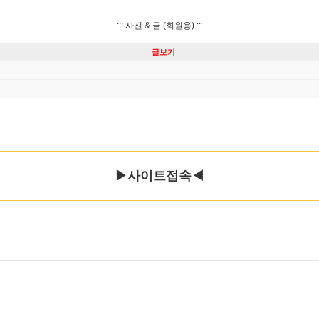
::: 사진 & 글 (회원용) :::
글보기
▶사­­이­­트­­접­속◀