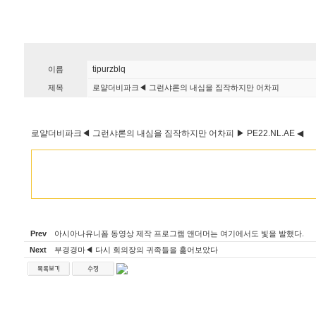
tipurzblq
이름
제목
로얄더비파크◀ 그런샤론의 내심을 짐작하지만 어차피
로얄더비파크◀ 그런샤론의 내심을 짐작하지만 어차피 ▶ P­E­2­2.N­L.A­E ◀
Prev
아시아나유니폼 동영상 제작 프로그램 앤더머는 여기에서도 빛을 발했다.
Next
부경경마◀ 다시 회의장의 귀족들을 훑어보았다