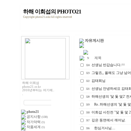
하해 이희섭의 PHOTO21
Copyright photo21.or.kr All rights reserved
자유게시판
제목
N
선생님 반갑습니다.^^
324
그렇죠,, 올해도 그냥 넘
323
김태희님
322
하해 이희섭
photo21.or.kr
선생님 안녕하세요 김태
321
2010년부터는 여기에..
.
하해선생의 '닻 돛 덫2' 
320
Re..하해선생의 '닻 돛 
319
photo21
이희섭 사진전 "닻 돛 덫 
318
공지사항
(138)
깊은 동면에서 깨어남.
317
작가약력
(1)
작품세계
(1)
한심거사님....
316