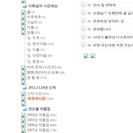
인사 및 연락처
315
이희섭의 사진세상
물
(1)
선생님^^ 오랜만에 글 남
314
마추픽추
(1)
조르바성 보아라..요..
313
자갈치
(1)
마을
(1)
초대합니다
312
영월
(55)
시대가 불러낸 디스토피
도계
311
(72)
온산사람
(114)
피면 피는대로 지면 지는대
310
수몰
(27)
안창마을
(50)
풍경
(9)
바위 존재 (사진전)
(65)
踏答(한)차이의 반복
(50)
닻 돛 덫
(114)
2012,13,18년 신작
신작 사진
(912)
자유게시판
(324)
연도별 작품집
2004년 작품집
(305)
2005년 작품집
(615)
2006년 작품집
(689)
2007년 작품집
(726)