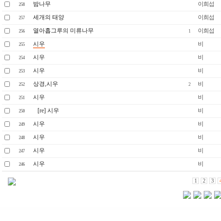
밤나무
이희섭
258
세개의 태양
이희섭
257
열아홉그루의 미류나무
이희섭
256
1
시우
비
255
시우
비
254
시우
비
253
상경,시우
비
252
2
시우
비
251
[re] 시우
비
250
시우
비
249
시우
비
248
시우
비
247
시우
비
246
1
2
3