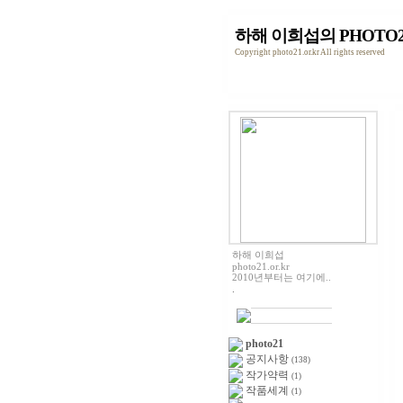
하해 이희섭의 PHOTO2
Copyright photo21.or.kr All rights reserved
하해 이희섭
photo21.or.kr
2010년부터는 여기에..
.
photo21
공지사항
(138)
작가약력
(1)
작품세계
(1)