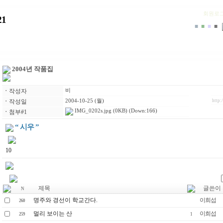
회원로
1
■
■
■
■
2004년 작품집
ㆍ
작성자
비
ㆍ
작성일
2004-10-25 (월)
http:
IMG_0202s.jpg
(0KB) (Down:166)
ㆍ
첨부#1
“ 시우 ”
10
제목
글쓴이
N
명주와 경선이 학교간다.
이희섭
260
멀리 보이는 산
이희섭
259
1