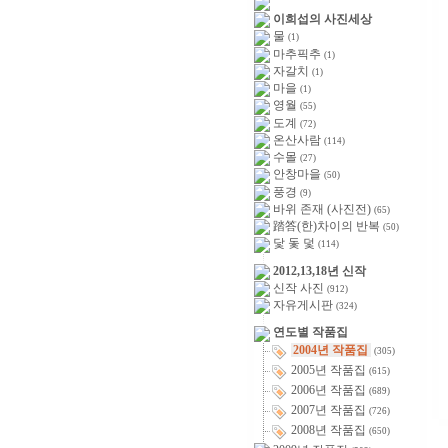
이희섭의 사진세상
물
(1)
마추픽추
(1)
자갈치
(1)
마을
(1)
영월
(55)
도계
(72)
온산사람
(114)
수몰
(27)
안창마을
(50)
풍경
(9)
바위 존재 (사진전)
(65)
踏答(한)차이의 반복
(50)
닻 돛 덫
(114)
2012,13,18년 신작
신작 사진
(912)
자유게시판
(324)
연도별 작품집
2004년 작품집
(305)
2005년 작품집
(615)
2006년 작품집
(689)
2007년 작품집
(726)
2008년 작품집
(650)