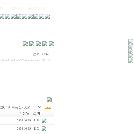
그인
｜
회원등록
｜
현재접속자
ㆍ조회: 1134
//photo21.or.kr/cafe/?myhomeboard.1391.26
작성일
조회
2004-10-29
1169
2004-10-29
1202