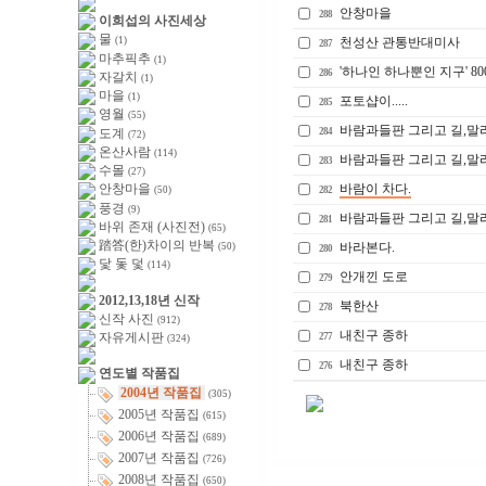
안창마을
288
이희섭의 사진세상
물
천성산 관통반대미사
(1)
287
마추픽추
(1)
'하나인 하나뿐인 지구' 
286
자갈치
(1)
마을
(1)
포토샵이.....
285
영월
(55)
바람과들판 그리고 길,말
도계
284
(72)
온산사람
(114)
바람과들판 그리고 길,말
283
수몰
(27)
바람이 차다.
안창마을
282
(50)
풍경
(9)
바람과들판 그리고 길,말
281
바위 존재 (사진전)
(65)
踏答(한)차이의 반복
바라본다.
(50)
280
닻 돛 덫
(114)
안개낀 도로
279
2012,13,18년 신작
북한산
278
신작 사진
(912)
내친구 종하
자유게시판
277
(324)
내친구 종하
276
연도별 작품집
2004년 작품집
(305)
2005년 작품집
(615)
2006년 작품집
(689)
2007년 작품집
(726)
2008년 작품집
(650)