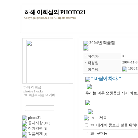
하해 이희섭의 PHOTO21
Copyright photo21.or.kr All rights reserved
2004년 작품집
ㆍ
작성자
비
ㆍ
작성일
2004-11-0
10004S
ㆍ
첨부#1
“ 바람이 차다. ”
하해 이희섭
photo21.or.kr
우리는 너무 오랫동안 서서 바로
2010년부터는 여기에..
.
photo21
제목
N
공지사항
(138)
테레비 못보신 분을 위하여
290
작가약력
(1)
문현동
작품세계
289
(1)