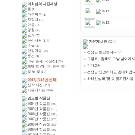
이희섭의 사진세상
물
(1)
0213
마추픽추
(1)
자갈치
(1)
0212
마을
(1)
영월
(55)
도계
(72)
온산사람
(114)
자유게시판
(324)
수몰
(27)
안창마을
(50)
선생님 반갑습니다.^^
풍경
(9)
그렇죠,, 올해도 그냥 넘어가지
바위 존재 (사진전)
(65)
김태희님
踏答(한)차이의 반복
(50)
닻 돛 덫
선생님 안녕하세요 김태희입
(114)
하해선생의 '닻 돛 덫2' 전시를
2012,13,18년 신작
신작 사진
(912)
자유게시판
(324)
연도별 작품집
2004년 작품집
(305)
2005년 작품집
(615)
2006년 작품집
(689)
2007년 작품집
(726)
2008년 작품집
(650)
2009년 작품집
(502)
2010년 작품집