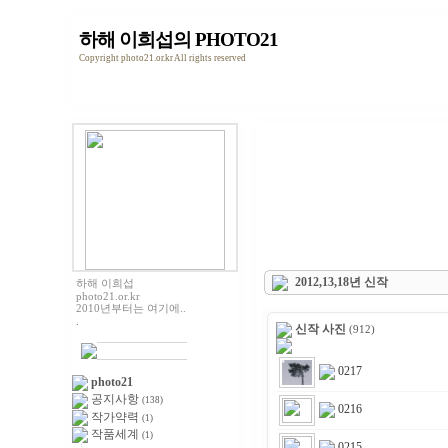
하해 이희섭의 PHOTO21
Copyright photo21.or.kr All rights reserved
2012,13,18년 신작
하해 이희섭
photo21.or.kr
2010년부터는 여기에..
.
신작 사진
(912)
0217
photo21
공지사항
(138)
0216
작가약력
(1)
작품세계
(1)
0215