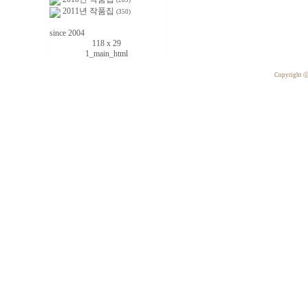
(289)
2011년 작품집
(350)
since 2004
118 x 29
1_main_html
Copyright 