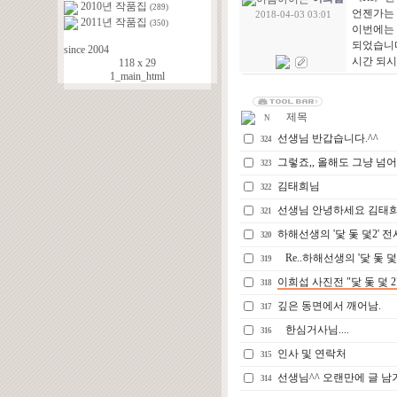
2010년 작품집
(289)
언젠가는 
2018-04-03 03:01
2011년 작품집
(350)
이번에는 
되었습니다
since 2004
시간 되시
118 x 29
1_main_html
제목
N
선생님 반갑습니다.^^
324
그렇죠,, 올해도 그냥 넘
323
김태희님
322
선생님 안녕하세요 김태
321
하해선생의 '닻 돛 덫2' 
320
Re..하해선생의 '닻 돛 
319
이희섭 사진전 "닻 돛 덫 
318
깊은 동면에서 깨어남.
317
한심거사님....
316
인사 및 연락처
315
선생님^^ 오랜만에 글 남
314