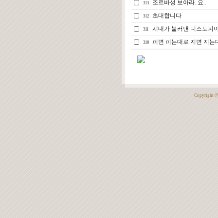
조르바성 보아라..요..
313
초대합니다
312
시대가 불러낸 디스토피
311
피면 피는대로 지면 지는대
310
Copyright 