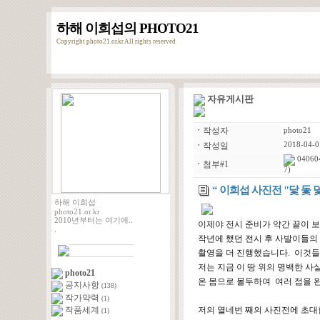
하해 이희섭의 PHOTO21
Copyright photo21.or.kr All rights reserved
자유게시판
ㆍ
작성자
photo21
ㆍ
작성일
2018-04-0
040604
ㆍ
첨부#1
7)
“ 이희섭 사진전 "닻 돛 
하해 이희섭
photo21.or.kr
2010년부터는 여기에..
이제야 전시 준비가 약간 끝이 
.
작년에 했던 전시 후 사발이들의
촬영을 더 진행했습니다. 이것들
저는 지금 이 땅 위의 명백한 
photo21
온 몸으로 몰두하여 여러 점을 
공지사항
(138)
작가약력
(1)
작품세계
저의 열네번 째의 사진전에 초대
(1)