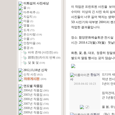
이희섭의 사진세상
이 작업은 프린트된 사진을 보아
물
(1)
수미터 이상의 긴 사진 속의 섬
마추픽추
(1)
자갈치
사진들이 너무 길어 액자는 생략
(1)
마을
(1)
5D 사진기와 대부분 200미리
영월
(55)
작업한 결과물입니다.
도계
(72)
온산사람
(114)
장소: 함양문화예술회관 전시실
수몰
(27)
시간: 2018.4.23(월)-30(
안창마을
(50)
풍경
(9)
바위 존재 (사진전)
화환, 꽃, 총, 대포, 정중히 정
(65)
踏答(한)차이의 반복
별도의 열림 행사는 갖지 않습니
(50)
닻 돛 덫
(114)
2012,13,18년 신작
신작 사진
드디어 새
한심거
(912)
자유게시판
작년 전시
사
(324)
1년이 안
2018-04-02 10:23
연도별 작품집
2004년 작품집
(305)
짐작건데,
2005년 작품집
(615)
근 1년동
2006년 작품집
(689)
2007년 작품집
(726)
올 봄, 
2008년 작품집
(650)
2009년 작품집
(502)
《Re》한
이희섭