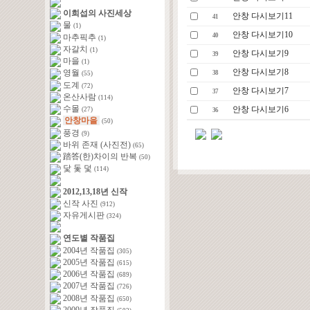
이희섭의 사진세상
안창 다시보기11
41
물
(1)
안창 다시보기10
40
마추픽추
(1)
자갈치
(1)
안창 다시보기9
39
마을
(1)
안창 다시보기8
영월
38
(55)
도계
(72)
안창 다시보기7
37
온산사람
(114)
수몰
안창 다시보기6
(27)
36
안창마을
(50)
풍경
(9)
바위 존재 (사진전)
(65)
踏答(한)차이의 반복
(50)
닻 돛 덫
(114)
2012,13,18년 신작
신작 사진
(912)
자유게시판
(324)
연도별 작품집
2004년 작품집
(305)
2005년 작품집
(615)
2006년 작품집
(689)
2007년 작품집
(726)
2008년 작품집
(650)
2009년 작품집