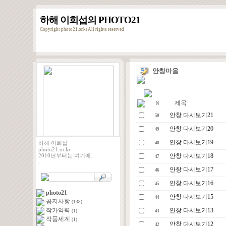
하해 이희섭의 PHOTO21
Copyright photo21.or.kr All rights reserved
안창마을
제목
N
안창 다시보기21
50
안창 다시보기20
49
안창 다시보기19
하해 이희섭
48
photo21.or.kr
안창 다시보기18
2010년부터는 여기에..
47
.
안창 다시보기17
46
안창 다시보기16
45
photo21
안창 다시보기15
44
공지사항
(138)
작가약력
안창 다시보기13
(1)
43
작품세계
(1)
안창 다시보기12
42