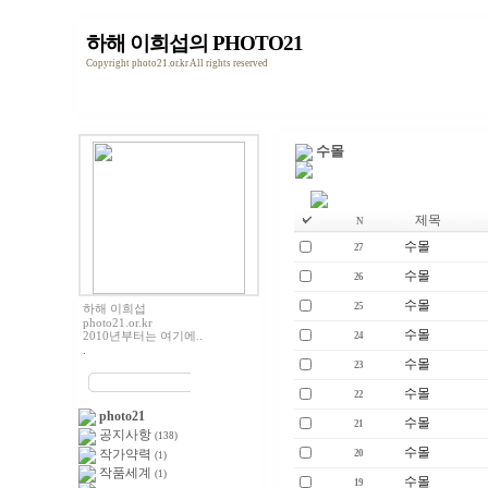
하해 이희섭의 PHOTO21
Copyright photo21.or.kr All rights reserved
수몰
제목
N
수몰
27
수몰
26
수몰
25
하해 이희섭
photo21.or.kr
수몰
2010년부터는 여기에..
24
.
수몰
23
수몰
22
photo21
수몰
21
공지사항
(138)
수몰
작가약력
20
(1)
작품세계
(1)
수몰
19