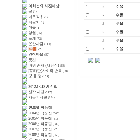
이희섭의 사진세상
수몰
18
물
(1)
수몰
17
마추픽추
(1)
자갈치
(1)
수몰
16
마을
(1)
수몰
15
영월
(55)
도계
(72)
수몰
14
온산사람
(114)
수몰
수몰
13
(27)
안창마을
(50)
풍경
(9)
바위 존재 (사진전)
(65)
踏答(한)차이의 반복
(50)
닻 돛 덫
(114)
2012,13,18년 신작
신작 사진
(912)
자유게시판
(324)
연도별 작품집
2004년 작품집
(305)
2005년 작품집
(615)
2006년 작품집
(689)
2007년 작품집
(726)
2008년 작품집
(650)