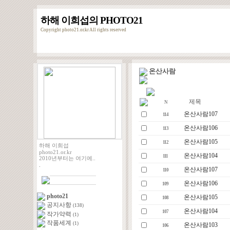
하해 이희섭의 PHOTO21
Copyright photo21.or.kr All rights reserved
온산사람
제목
N
온산사람107
114
온산사람106
113
온산사람105
112
하해 이희섭
photo21.or.kr
온산사람104
111
2010년부터는 여기에..
.
온산사람107
110
온산사람106
109
photo21
온산사람105
108
공지사항
(138)
온산사람104
107
작가약력
(1)
작품세계
(1)
온산사람103
106