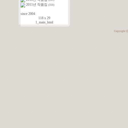
(289)
2011년 작품집
(350)
since 2004
118 x 29
1_main_html
Copyright 