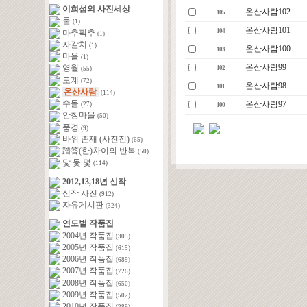
이희섭의 사진세상
온산사람102
105
물
(1)
온산사람101
104
마추픽추
(1)
자갈치
(1)
온산사람100
103
마을
(1)
온산사람99
영월
102
(55)
도계
(72)
온산사람98
101
온산사람
(114)
수몰
온산사람97
(27)
100
안창마을
(50)
풍경
(9)
바위 존재 (사진전)
(65)
踏答(한)차이의 반복
(50)
닻 돛 덫
(114)
2012,13,18년 신작
신작 사진
(912)
자유게시판
(324)
연도별 작품집
2004년 작품집
(305)
2005년 작품집
(615)
2006년 작품집
(689)
2007년 작품집
(726)
2008년 작품집
(650)
2009년 작품집
(502)
2010년 작품집